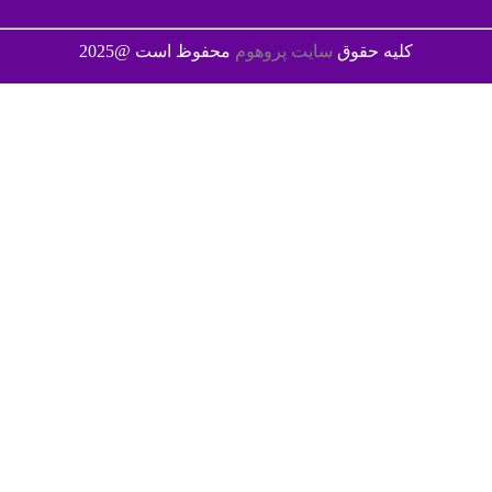
کلیه حقوق
سایت پروهوم
محفوظ است @2025