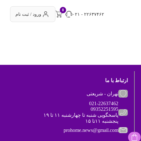
0
۰۲۱ - ۲۲۶۳۷۴۶۲
ورود / ثبت نام
ارتباط با ما
تهران - شریعتی
021-22637462
09352251595
پاسخگویی شنبه تا چهارشنبه ۱۱ تا ۱۹
پنجشنبه ۱۱تا ۱۵
prohome.news@gmail.com