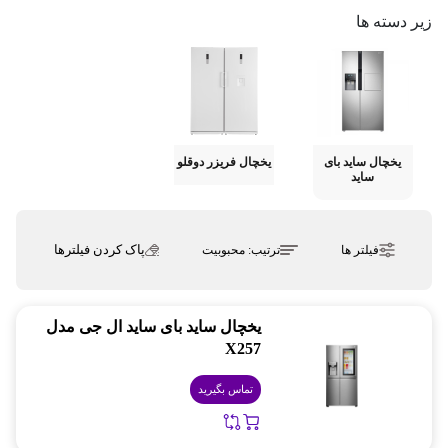
زیر دسته ها
یخچال ساید بای
یخچال فریزر دوقلو
ساید
پاک کردن فیلترها
فیلتر ها
ترتیب:
محبوبیت
یخچال ساید بای ساید ال جی مدل
X257
تماس بگیرید