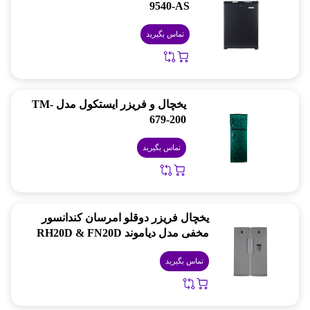
9540-AS
تماس بگیرید
یخچال و فریزر ایستکول مدل TM-
679-200
تماس بگیرید
یخچال فریزر دوقلو امرسان کندانسور
مخفی مدل دیاموند RH20D & FN20D
تماس بگیرید