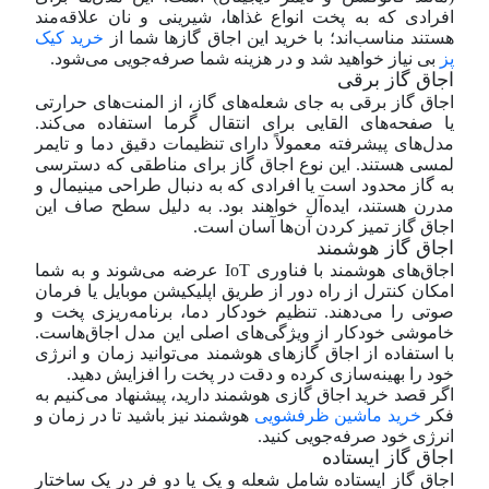
افرادی که به پخت انواع غذاها، شیرینی و نان علاقه‌مند
هستند مناسب‌اند؛ با خرید این اجاق گاز‌ها شما از
خرید کیک
پز
بی نیاز خواهید شد و در هزینه شما صرفه‌جویی می‌شود.
اجاق گاز برقی
اجاق گاز برقی به جای شعله‌های گاز، از المنت‌های حرارتی
یا صفحه‌های القایی برای انتقال گرما استفاده می‌کند.
مدل‌های پیشرفته معمولاً دارای تنظیمات دقیق دما و تایمر
لمسی هستند. این نوع اجاق گاز برای مناطقی که دسترسی
به گاز محدود است یا افرادی که به دنبال طراحی مینیمال و
مدرن هستند، ایده‌آل خواهند بود. به دلیل سطح صاف این
اجاق گاز تمیز کردن آن‌ها آسان است.
اجاق گاز هوشمند
اجاق‌های هوشمند با فناوری IoT عرضه می‌شوند و به شما
امکان کنترل از راه دور از طریق اپلیکیشن موبایل یا فرمان
صوتی را می‌دهند. تنظیم خودکار دما، برنامه‌ریزی پخت و
خاموشی خودکار از ویژگی‌های اصلی این مدل اجاق‌هاست.
با استفاده از اجاق گاز‌های هوشمند می‌توانید زمان و انرژی
خود را بهینه‌سازی کرده و دقت در پخت را افزایش دهید.
اگر قصد خرید اجاق گازی هوشمند دارید، پیشنهاد می‌کنیم به
فکر
خرید ماشین ظرفشویی
هوشمند نیز باشید تا در زمان و
انرژی خود صرفه‌جویی کنید.
اجاق گاز ایستاده
اجاق گاز ایستاده شامل شعله‌ و یک یا دو فر در یک ساختار