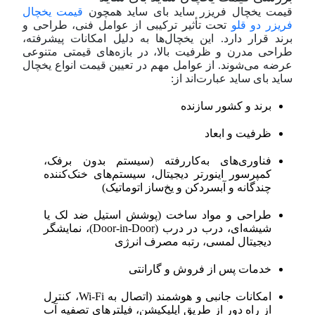
قیمت یخچال فریزر ساید بای ساید همچون
قیمت یخچال
فریزر دو قلو
تحت تأثیر ترکیبی از عوامل فنی، طراحی و
برند قرار دارد. این یخچال‌ها به دلیل امکانات پیشرفته،
طراحی مدرن و ظرفیت بالا، در بازه‌های قیمتی متنوعی
عرضه می‌شوند. از عوامل مهم در تعیین قیمت انواع یخچال
ساید بای ساید عبارت‌اند از:
برند و کشور سازنده
ظرفیت و ابعاد
فناوری‌های به‌کاررفته (سیستم بدون برفک،
کمپرسور اینورتر دیجیتال، سیستم‌های خنک‌کننده
چندگانه و آبسردکن و یخ‌ساز اتوماتیک)
طراحی و مواد ساخت (پوشش استیل ضد لک یا
شیشه‌ای، درب در درب (Door-in-Door)، نمایشگر
دیجیتال لمسی، رتبه مصرف انرژی
خدمات پس از فروش و گارانتی
امکانات جانبی و هوشمند (اتصال به Wi-Fi، کنترل
از راه دور از طریق اپلیکیشن، فیلترهای تصفیه آب