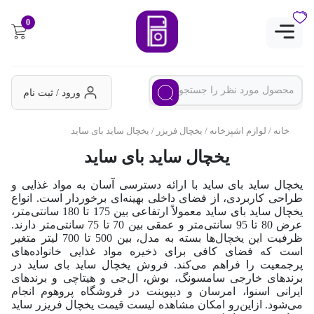
0
ورود / ثبت نام
خانه
/
لوازم اشپزخانه
/
یخچال فریزر
/ یخچال ساید بای ساید
یخچال ساید بای ساید
یخچال ساید بای ساید با ارائه دسترسی آسان به مواد غذایی و
طراحی کاربردی، از فضای داخلی بهینه‌ای برخوردار است. انواع
یخچال ساید بای ساید معمولاً ارتفاعی بین 175 تا 180 سانتی‌متر،
عرض 80 تا 95 سانتی‌متر و عمقی بین 70 تا 75 سانتی‌متر دارند.
ظرفیت این یخچال‌ها بسته به مدل، بین 500 تا 700 لیتر متغیر
است که فضای کافی برای ذخیره مواد غذایی خانواده‌های
پرجمعیت را فراهم می‌کند.
فروش یخچال ساید بای ساید در
برندهای خارجی سامسونگ، بوش، ال‌جی و هیتاچی و برندهای
ایرانی اسنوا، امرسان و دیپوینت در فروشگاه پروهوم انجام
می‌شود. از‌این‌رو امکان مشاهده لیست قیمت یخچال فریزر ساید