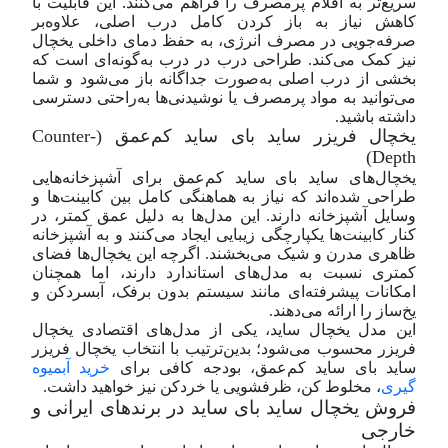
سریع‌تر به اقلام پرمصرف را فراهم می‌کنند. این قابلیت با
کاهش نیاز به باز کردن کامل درب اصلی، علاوه‌بر
صرفه‌جویی در مصرف انرژی، به حفظ دمای داخلی یخچال
نیز کمک می‌کند. طراحی درب در درب به‌گونه‌ای است که
بخشی از درب اصلی به‌صورت جداگانه باز می‌شود و شما
می‌توانید به مواد پرمصرف یا نوشیدنی‌ها به‌راحتی دسترسی
داشته باشید.
یخچال فریزر ساید بای ساید کم‌عمق (Counter-
Depth)
یخچال‌های ساید بای ساید کم‌عمق برای آشپزخانه‌هایی
طراحی شده‌اند که نیاز به هماهنگی کامل بین کابینت‌ها و
وسایل آشپزخانه دارند. این مدل‌ها به دلیل عمق کمتر، در
کنار کابینت‌ها یکپارچگی زیبایی ایجاد می‌کنند و به آشپزخانه
ظاهری مدرن و شیک می‌بخشند. اگرچه این یخچال‌ها فضای
کمتری نسبت به مدل‌های استاندارد دارند، اما همچنان
امکانات پیشرفته‌ای مانند سیستم بدون برفک، آبسردکن و
یخ‌ساز را ارائه می‌دهند.
این مدل یخچال ساید، یکی از مدل‌های اقتصادی یخچال
فریزر محسوب می‌شود؛ بدین‌ترتیب با انتخاب یخچال فریزر
ساید بای ساید کم‌عمق، بودجه کافی برای
خرید آبمیوه
گیری
، مخلوط کن، ظرفشویی یا خرد‌کن نیز خواهید داشت.
فروش یخچال ساید بای ساید در برندهای ایرانی و
خارجی