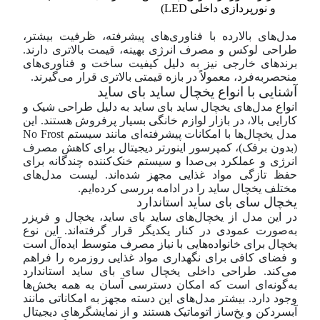
و نورپردازی داخلی LED)
مدل‌های بالارده با فناوری‌های پیشرفته، ظرفیت بیشتر،
طراحی لوکس و مصرف انرژی بهینه، قیمت بالاتری دارند.
برندهای خارجی نیز به دلیل کیفیت ساخت و فناوری‌های
منحصربه‌فرد، معمولاً در بازه قیمتی بالاتری قرار می‌گیرند.
آشنایی با انواع یخچال ساید بای ساید
انواع مدل‌های یخچال ساید بای ساید به دلیل طراحی شیک و
کارایی بالا، در بازار لوازم خانگی بسیار پرفروش هستند. این
مدل یخچال‌ها با امکانات پیشرفته‌ای مانند سیستم No Frost
(بدون برفک)، کمپرسور اینورتر دیجیتال برای کاهش مصرف
انرژی و عملکرد بی‌صدا و سیستم‌ خنک‌کننده چندگانه برای
حفظ تازگی مواد غذایی مجهز شده‌اند. لیست مدل‌های
مختلف یخچال ساید را در ادامه بررسی کرده‌ایم.
یخچال سای بای ساید استاندارد
در این مدل از یخچال‌های ساید بای ساید، یخچال و فریزر
به‌صورت عمودی در کنار یکدیگر قرار گرفته‌اند. این نوع
یخچال برای خانواده‌هایی با نیاز مصرف متوسط ایده‌آل است
و فضای کافی برای نگهداری مواد غذایی روزمره را فراهم
می‌کند. طراحی داخلی یخچال سای بای ساید استاندارد
به‌گونه‌ای است که امکان دسترسی آسان به همه بخش‌ها
وجود دارد. بیشتر مدل‌های این دسته مجهز به امکاناتی مانند
آبسردکن و یخ‌ساز اتوماتیک هستند و از نمایشگرهای دیجیتال