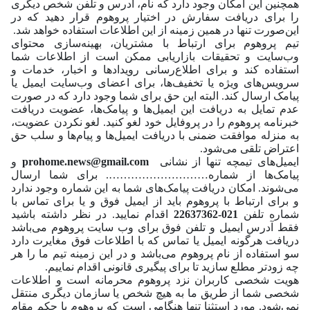
همچنین این امکان وجود دارد که نام، آدرس و تلفن شخص دیگری
را برای دریافت سفارش در اختیار پروهوم قرار دهید که در
این‌صورت تنها در همین زمینه از این اطلاعات استفاده خواهد شد.
تیم پروهوم برای ارتباط با مشتریان، بهینه‌سازی محتوای
وب‌سایت و تحقیقات بازاریابی ممکن است از اطلاعات شما
استفاده کند و برای اطلاع‌رسانی رویدادها و اخبار، خدمات و
سرویس‌های ویژه یا تخفیف‌ها، برای اعضای وب‌سایت ایمیل یا
پیامک ارسال کند. البته این حق برای شما وجود دارد که در صورت
عدم تمایل به دریافت این ایمیل‌ها و پیامک‌ها، عضویت دریافت
خبرنامه پروهوم را در پروفایل خود لغو کنید. لغو نکردن عضویت،
به منزله موافقت ضمنی با دریافت ایمیل‌ها و پیام‌ها و سلب حق
اعتراض تلقی می‌شود.
ایمیل‌های تیمچه تنها از نشانی
prohome.news@gmail.com
و
پیامک‌ها از شماره………………………. برای شما ارسال
می‌شوند. امکان دریافت پیامک‌های شما به این شماره‌ وجود ندارد
و برای ارتباط با پروهوم باید از ایمیل فوق و یا برای تماس با
شماره تلفن
021-22637362
اقدام نمایید. در نظر داشته باشید
فقط آدرس ایمیل و تلفن فوق برای وب سایت پروهوم می‌باشد
دریافت هرگونه ایمیل یا تماس که با اطلاعات فوق مغایرت دارد
سو استفاده از نام پروهوم می‌باشد و در این زمینه تیم ما را هر
چه زود‎تر مطلع سازید تا برای پیگیری قانونی اقدام نماییم.
هویت شخصی کاربران نزد پروهوم محرمانه است و اطلاعات
شخصی شما از طریق ما به هیچ شخص یا سازمان دیگری منتقل
نمی‌شود. مورد استثنا تنها هنگامی است که پروهوم با حکم مقام