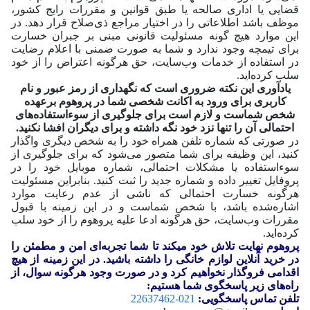
قضایی یا اداری صالحه یا طبق قوانین و مقررات رایج کشور،
موظف باشد اطلاعاتی را در اختیار مراجع ذی‌صلاح قرار دهد. در
این موارد هیچ گونه مسئولیت قانونی مبنی بر جبران خسارت
برای تیمچه وجود ندارد و شما به صورت ضمنی با اعلام رضایت
در استفاده از خدمات وب‌سایت، حق هرگونه اعتراض را از خود
سلب کرده‌اید.
یادآوری این نکته ضروری است که نگهداری از رمز عبور و نام
کاربری برای ورود به اکانت شخصی شما در پروهوم برعهده
شخص شماست و لازم است برای جلوگیری از سوءاستفاده‌های
احتمالی آن را تنها نزد خود نگه داشته و برای دیگران افشا نکنید.
در صورتی که شماره تلفن همراه خود را به شخص دیگری واگذار
کنید، این وظیفه برای شما متصور می‌شود که برای جلوگیری از
سوءاستفاده یا مشکلات احتمالی، شماره موبایل خود را در
پروفایل تغییر داده و شماره جدید را ثبت کنید. بنابراین مسئولیت
هرگونه خسارت احتمالی که ناشی از عدم رعایت موارد
اشاره‌شده باشد، با شخص شماست و در این زمینه با قبول
مقررات وب‌سایت، حق هرگونه ادعا علیه پروهوم را از خود سلب
کرده‌اید.
پروهوم نهایت تلاش خود می‎کند تا شما تجربه‌ای امن و مطمئن را
در خرید آنلاین لوازم خانگی را داشته باشید. در این زمینه از هیچ
اقدامی فروگذار نخواهیم کرد و در صورت وجود هرگونه سوال، از
راه‌های زیر پاسخگوی شما هستیم:
تلفن تماس پاسخگویی:
021-22637462