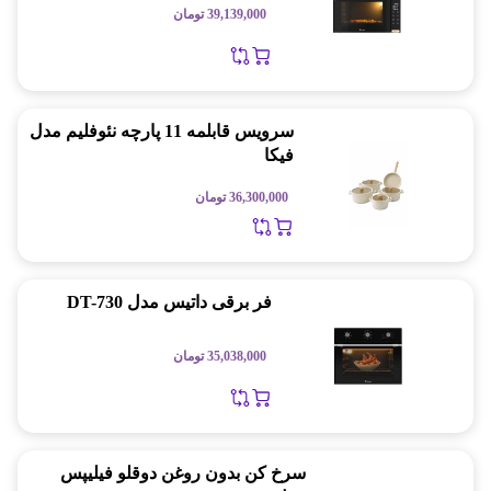
39,139,000
تومان
سرویس قابلمه 11 پارچه نئوفلیم مدل
فیکا
36,300,000
تومان
فر برقی داتیس مدل DT-730
35,038,000
تومان
سرخ کن بدون روغن دوقلو فیلیپس