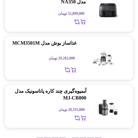
مدل NA350
32,890,000
تومان
غذاساز بوش مدل MCM3501M
29,282,000
تومان
آبمیوه‌گیری چند کاره پاناسونیک مدل
MJ-CB800
28,193,000
تومان