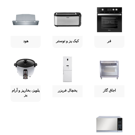
فر
کیک پز و توستر
هود
اجاق گاز
یخچال فریزر
پلوپز، بخارپز و آرام
پز