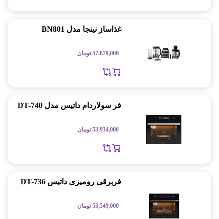
غذاساز نینجا مدل BN801
57,879,000
تومان
فر سولاردام داتیس مدل DT-740
53,934,000
تومان
فربرقی رومیزی داتیس DT-736
53,549,000
تومان