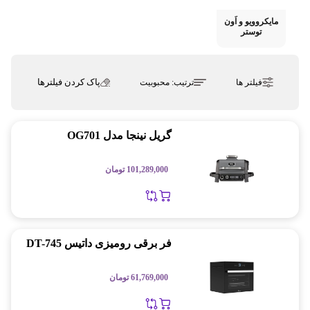
مایکروویو و اَون
توستر
پاک کردن فیلترها
فیلتر ها
ترتیب:
محبوبیت
گریل نینجا مدل OG701
101,289,000
تومان
فر برقی رومیزی داتیس DT-745
61,769,000
تومان