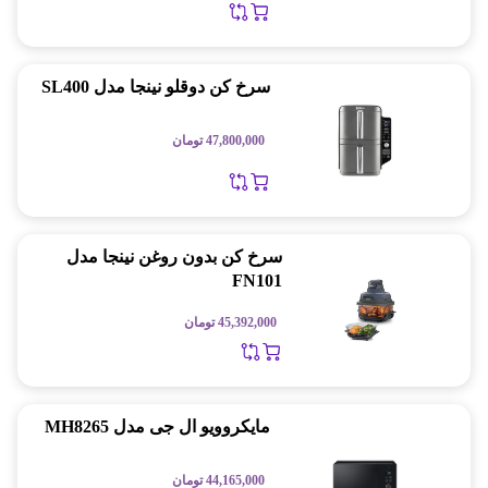
سرخ کن دوقلو نینجا مدل SL400
47,800,000
تومان
سرخ کن بدون روغن نینجا مدل
FN101
45,392,000
تومان
مایکروویو ال جی مدل MH8265
44,165,000
تومان