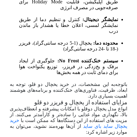
طریق اپلیکیشن، قابلیت Holiday Mode برای
صرفه‌جویی در مصرف انرژی
نمایشگر دیجیتال:
کنترل و تنظیم دما از طریق
نمایشگر لمسی، اعلان خطا یا هشدار باز ماندن
درب
محدوده دما:
یخچال (1-5 درجه سانتی‌گراد)، فریزر
(-18 تا -24 درجه سانتی‌گراد)
سیستم خنک‌کننده No Frost:
جلوگیری از ایجاد
برفک و یخ‌زدگی در فریزر، توزیع یکنواخت هوا
برای دمای ثابت در همه بخش‌ها
با‌توجه‌به این مشخصات، در خرید یخچال دو قلو، توجه به
ابعاد، ظرفیت، فناوری‌های خنک‌کننده و برنامه‌های هوشمند
اهمیت بسیاری دارد.
مزایای استفاده از یخچال و فریزر دو قلو
انواع مدل یخچال دوقلو با امکانات پیشرفته و انعطاف‌پذیری
بالا، نگهداری مواد غذایی را ساده‌تر و کارآمدتر می‌کنند. از
مزیت های استفاده از این دستگاه‌ها که ممکن است با
خرید
یخچال ساید بای ساید
از آن‌ها بهره‌مند نشوید، می‌توان به
موارد زیر اشاره کرد: