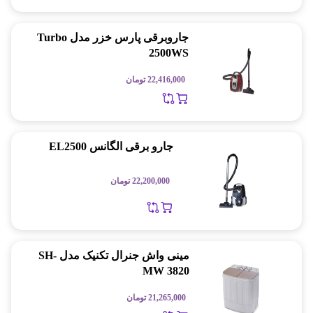
جاروبرقی پارس خزر مدل Turbo
2500WS
22,416,000
تومان
جارو برقی الگانس EL2500
22,200,000
تومان
مینی واش جنرال تکنیک مدل SH-
MW 3820
21,265,000
تومان