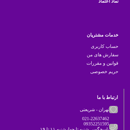
نماد اعتماد
خدمات مشتریان
حساب کاربری
سفارش های من
قوانین و مقررات
حریم خصوصی
ارتباط با ما
تهران - شریعتی
021-22637462
09352251595
پاسخگویی شنبه تا چهارشنبه ۱۱ تا ۱۹