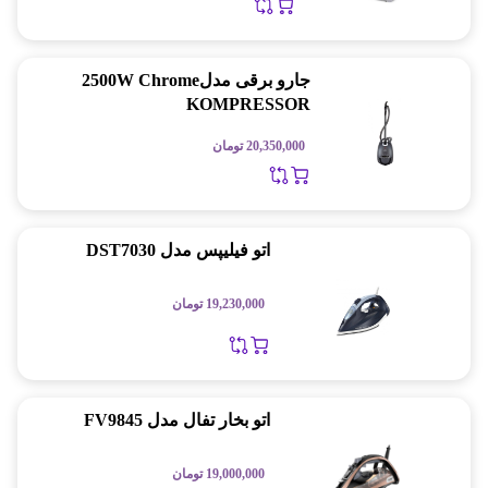
جارو برقی مدل2500W Chrome
KOMPRESSOR
20,350,000
تومان
اتو فیلیپس مدل DST7030
19,230,000
تومان
اتو بخار تفال مدل FV9845
19,000,000
تومان