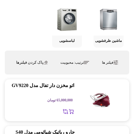
ماشین ظرفشویی
لباسشویی
پاک کردن فیلترها
فیلتر ها
ترتیب:
محبوبیت
اتو مخزن دار تفال مدل GV9220
65,000,000
تومان
جارو رباتیک شیائومی مدل S40