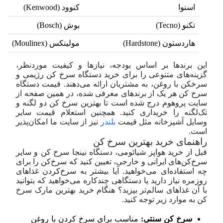
اسنوا
کنوود (Kenwood)
تکنو (Tecno)
بوش (Bosch)
هاردستون (Hardstone)
مولینکس (Moulinex)
این برندها بر اساس بودجه، نیازها و کیفیت موردنظر،
گزینه‌های متنوعی را برای خرید دستگاه سرخ کن رژیمی و
سرخکن با روغن، به مشتریان ارائه می‌دهند. قیمت دستگاه
سرخ کن هر یک از برندهای معرفی شده، در همین صفحه از
سایت پروهوم درج شده است تا بهترین سرخ کن دو لگنه و
تک‌لگنه را خریداری کنید. همچنین استعلام قیمت سایر
وسایل آشپزخانه مثل قیمت
بلندر
نیز از سایت ما امکان‌پذیر
است.
راهنمای خرید بهترین سرخ کن
قبل از خرید هواپز شیائومی، دستگاه نینجا سرخ کن و سایر
سرخ‌کن‌های ایرانی و خارجی، تعیین کنید که سرخ‌کن را برای
چه استفاده‌ای می‌خواهید. آیا بیشتر به سرخ‌کردن غذاهای
روزمره نیاز دارید یا دستگاهی چندکاره می‌خواهید که بتوانید
با آن غذاهای سالم‌تر بپزید؟ هنگام خرید بهترین مارک سرخ
کن به موارد زیر توجه کنید.
سرخ کن سنتی:
مناسب برای سرخ کردن با روغن