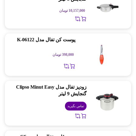
10,157,000
تومان
پوست کن تفال مدل K-06122
398,000
تومان
زودپز تفال مدل Clipso Minut Easy
گنجایش 9 لیتر
تماس بگیرید