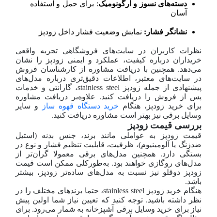
دسته‌های نسوز و ارگونومیک
: برای حمل و استفاده
آسان
نشانگر فشار:
نمایش وضعیت فشار داخل زودپز
نظرات کاربران در سایت‌های فروشگاهی تجربه واقعی
خریداران درباره کیفیت، عملکرد و ایمنی زودپز را نشان
می‌دهد. همچنین با دریافت مشاوره از کارشناسان فروش
در سایت‌های معتبر، اطلاعات دقیق‌تری درباره مدل‌های
پیشنهادی از جمله زودپز stainless steel، گارانتی و خدمات
پس از فروش را دریافت کنید. علاوه‌بر دریافت مشاوره
برای خرید زودپز، هنگام
خريد دستگاه قهوه ساز
و سایر
وسایل برقی نیز بهتر است مشاوره دریافت کنید.
بررسی قیمت زودپز
قیمت زودپز به عواملی مانند برند، جنس بدنه (استیل
ضدزنگ یا آلومینیوم)، ظرفیت، قابلیت تنظیم فشار و نوع در
بستگی دارد. همچنین مدل‌های برقی معمولا گران‌تر از
مدل‌های روگازی خواهند بود. به‌طورکلی ممکن است قیمت
زودپز دوقلو نیز نسبت به مدل‌های ساده‌تر زودپز، بیشتر
باشد.
هنگام خرید زودپز stainless steel، حتما برندهای مختلف را در
نظر داشته باشید. توجه کنید که تعیین نیاز شما اولین پیش
نیاز برای خرید وسایل برقی آشپزخانه به شمار می‌رود. برای