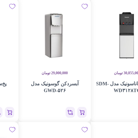
30,855,0
تومان
29,000,000
تومان
آبسردکن پاناسونیک مدل SDM-
آبسردکن گوسونیک مدل
GWD-۵۲۶
WD۳۱۲۸T