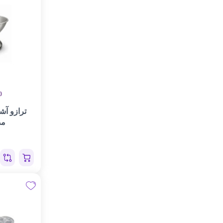
0
ترازو آش
مدل 