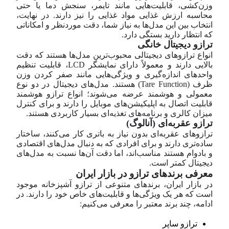
وزن‌کشی، قابلیت‌هایی مانند تایمر، سنجش دما یا حتی
محاسبه ارزش غذایی مواد غذایی را نیز دارند. در نهایت،
انتخاب بین این مدل‌ها به نیاز شما، دقت موردنظر و امکاناتی
که انتظار دارید بستگی دارد.
ترازو دیجیتال خانگی
انواع ترازوهای دیجیتالی محبوب‌ترین مدل‌ها هستند که دقت
بالایی دارند و معمولاً دارای نمایشگر LCD، قابلیت تنظیم
واحدهای اندازه‌گیری و ویژگی‌هایی مانند صفر کردن وزن
ظرف (Tare Function) هستند. مدل‌های دیجیتال در دو نوع
معمولی و هوشمند عرضه می‌شوند؛ انواع ترازو هوشمند
قابلیت اتصال به اپلیکیشن‌های موبایل را دارند و برای کنترل
میزان کالری و برنامه‌های تغذیه‌ای بسیار کاربردی هستند.
ترازو عقربه‌ای (آنالوگ)
ترازوهای عقربه‌ای بدون نیاز به باتری کار می‌کنند، ساختار
ساده‌تری دارند و برای افرادی که به دنبال مدل‌های اقتصادی
و بادوام هستند مناسب‌اند، اما دقت آن‌ها نسبت به مدل‌های
دیجیتال کمتر است.
معرفی برندهای ترازو در بازار ایران
​در بازار ایران، برندهای متنوعی از ترازو آشپزخانه موجود
است که هر یک ویژگی‌ها و قابلیت‌های خاص خود را دارند. در
ادامه، چند برند معتبر را معرفی می‌کنیم:​
ترازو ساپر