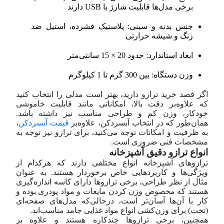
برخی مدل‌ها قابلیت شارژ با USB دارند
جنس بدنه و سینی: پلاستیک فشرده، استیل ضد
زنگ و شیشه حرارتی
ابعاد استاندارد: حدود 20 × 15 سانتی‌متر
وزن دستگاه: بین 300 گرم تا 1 کیلوگرم
اگر قصد خرید ترازو دارید، بهتر است مدلی را انتخاب کنید
که علاوه‌بر دقت بالا، امکاناتی مانند قابلیت خاموشی
خودکار، وزن کم و طراحی مناسب نیز داشته باشد.
همان‌طور که در انتخاب آبسردکن، علاوه‌بر
قیمت آبسردکن
،
به ظرفیت و امکانات توجه می‌کنید، برای ترازو نیز توجه به
مشخصات فنی ضروری است.
انواع ترازو دقیق آشپزخانه
ترازوهای آشپزخانه انواع مختلفی دارند که هرکدام از
ویژگی‌ها و کاربردهایی خاص برخوردار هستند. به عنوان
مثال از نظر طراحی، برخی ترازوها دارای کاسه اندازه‌گیری
هستند که مخصوص وزن کردن مایعات و مواد پودری بوده و
کار با آن‌ها آسان‌تر است، درحالی‌که مدل‌های صفحه‌ای
(تخت) برای وزن‌کشی انواع مواد غذایی جامد مناسب‌اند.
همچنین، برخی ترازوها چندکاره هستند و علاوه بر