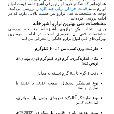
همان‌طور که هنگام خرید لوازم برقی آشپزخانه، قیمت انواع
لوازم مانند
قیمت خردکن برقی چند کاره
را بررسی می‌کنید،
توجه به مشخصات فنی ترازو نیز اهمیت بالایی دارد. که در
ادامه بررسی کرده‌ایم.
مشخصات فنی بهترين ترازو آشپزخانه
برای انتخاب یک ترازوی آشپزخانه مناسب، بررسی
مشخصات فنی آن ضروری است. در ادامه، مهم‌ترین
ویژگی‌های فنی انواع ترازو خانگی را معرفی می‌کنم:
ظرفیت وزن‌کشی: بین 1 تا 10 کیلوگرم
یکای اندازه‌گیری: گرم (g)، کیلوگرم (kg)، پوند (lb)،
اونس (oz)
دقت 1 گرم تا 0.1 گرم (بسته به مدل)
نوع نمایشگر دیجیتال: صفحه LCD یا LED با
نمایش واضح
نوع نمایشگر آنالوگ: عقربه‌ای، بدون نیاز به باتری،
اما دقت کمتر
منبع تغذیه: باتری قلمی یا سکه‌ای (CR2032)،