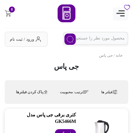
0
ورود / ثبت نام
خانه
/ جی پاس
جی پاس
پاک کردن فیلترها
فیلتر ها
ترتیب:
محبوبیت
کتری برقی جی پاس مدل
GK5466M