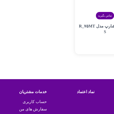
تماس بگیرید
ماکروویو شارپ مدل R_۷۵MT
S
نماد اعتماد
خدمات مشتریان
حساب کاربری
سفارش های من