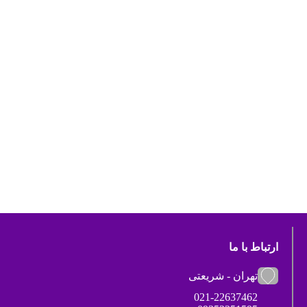
ارتباط با ما
تهران - شریعتی
021-22637462