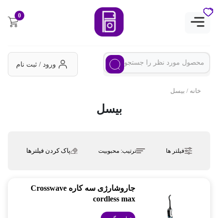
0
ورود / ثبت نام
خانه
/ بیسل
بیسل
پاک کردن فیلترها
فیلتر ها
ترتیب:
محبوبیت
جاروشارژی سه کاره Crosswave
cordless max