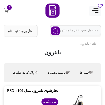
0
ورود / ثبت نام
خانه
/ بایترون
بایترون
پاک کردن فیلترها
فیلتر ها
ترتیب:
محبوبیت
بخارشوی بایترون مدل BSX-4100
تماس بگیرید