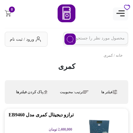
0
ورود / ثبت نام
خانه
/ کمری
کمری
پاک کردن فیلترها
فیلتر ها
ترتیب:
محبوبیت
ترازو دیجیتال کمری مدل EB9460
2,400,000
تومان