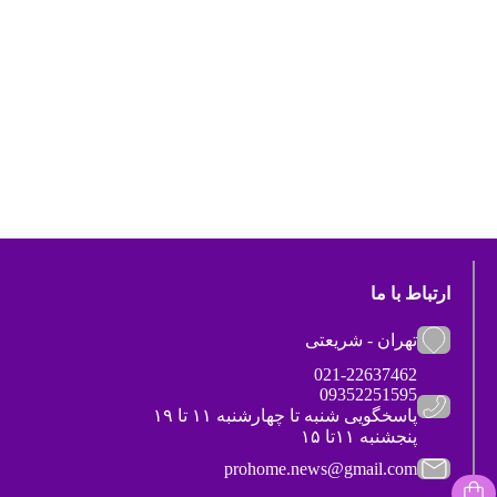
ارتباط با ما
تهران - شریعتی
021-22637462
09352251595
پاسخگویی شنبه تا چهارشنبه ۱۱ تا ۱۹
پنجشنبه ۱۱تا ۱۵
prohome.news@gmail.com