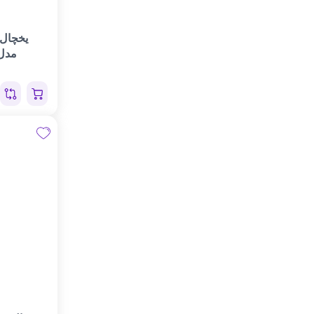
یخچال 
مدلN۲۰D۳۲۱