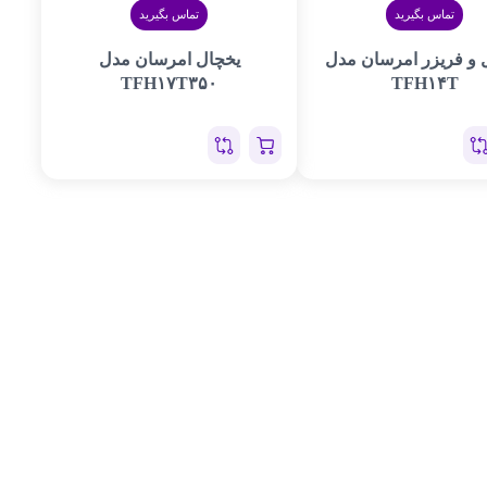
تماس بگیرید
تماس بگیرید
 و فریزر امرسان مدل
یخچال امرسان مدل
TFH۱۷T۳۵۰
TFH۱۴T