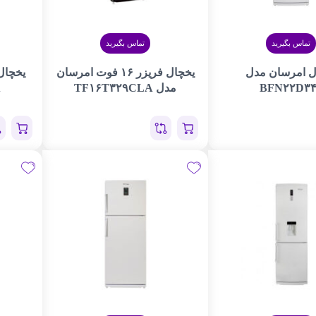
تماس بگیرید
تماس بگیرید
ل امرسان مدل
یخچال فریزر ۱۶ فوت امرسان
BFN۲۲D۳۴
مدل TF۱۶T۳۲۹CLA
A