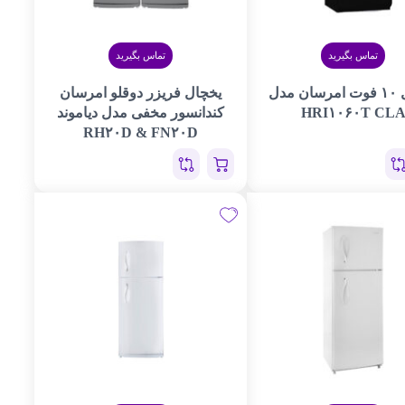
تماس بگیرید
تماس بگیرید
یخچال ۱۰ فوت امرسان مدل
یخچال فریزر دوقلو امرسان
HRI۱۰۶۰T CL
کندانسور مخفی مدل دیاموند
RH۲۰D & FN۲۰D