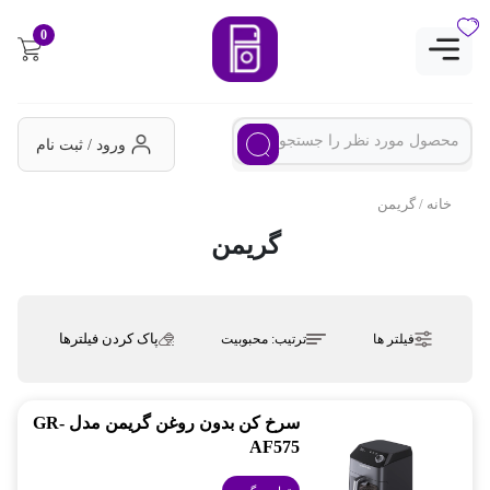
0
ورود / ثبت نام
خانه
/ گریمن
گریمن
پاک کردن فیلترها
فیلتر ها
ترتیب:
محبوبیت
سرخ کن بدون روغن گریمن مدل GR-
AF575