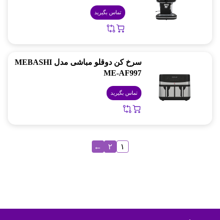
تماس بگیرید
سرخ کن دوقلو مباشی مدل MEBASHI
ME-AF997
تماس بگیرید
←
۲
۱