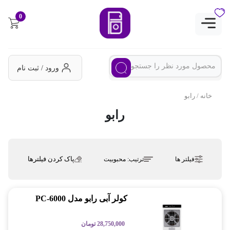
0
ورود / ثبت نام
خانه
/ رابو
رابو
پاک کردن فیلترها
فیلتر ها
ترتیب:
محبوبیت
کولر آبی رابو مدل PC-6000
28,750,000
تومان