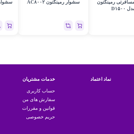
سافرتی رمینگتون
سشوار رمینگتون AC۸۰۰۲
سشوار ر
ل D۱۵۰۰
نماد اعتماد
خدمات مشتریان
حساب کاربری
سفارش های من
قوانین و مقررات
حریم خصوصی