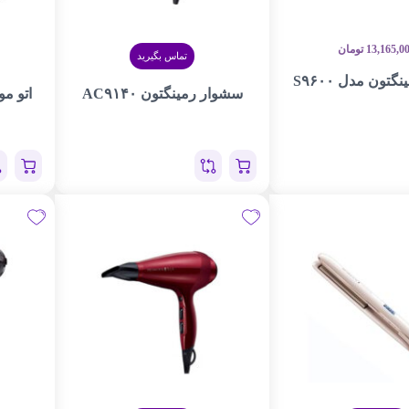
13,165,0
تومان
تماس بگیرید
گتون مدل S۹۶۰۰
سشوار رمینگتون AC۹۱۴۰
اتو مو 