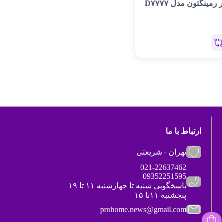
مینگتون مدل D۷۷۷۷
ارتباط با ما
تهران - شریعتی
021-22637462
09352251595
پاسخگویی شنبه تا چهارشنبه ۱۱ تا ۱۹
پنجشنبه ۱۱تا ۱۵
prohome.news@gmail.com