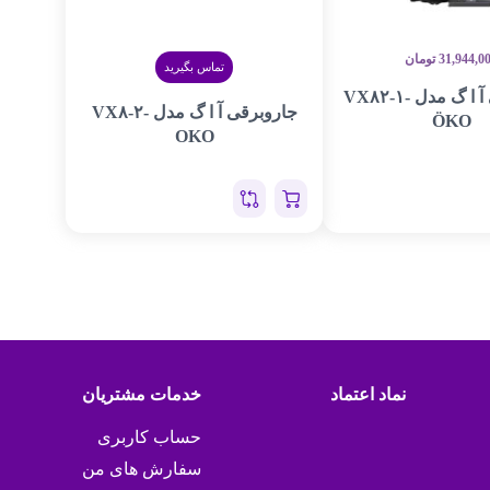
31,944,0
تومان
تماس بگیرید
جاروبرقی آ ا گ مدل VX۸۲-۱-
جاروبرقی آ ا گ مدل VX۸-۲-
ÖKO
OKO
نماد اعتماد
خدمات مشتریان
حساب کاربری
سفارش های من