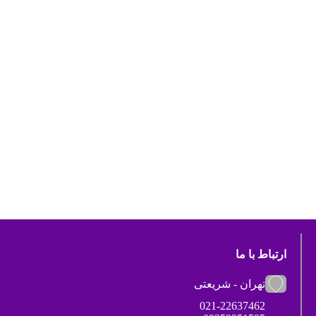
ارتباط با ما
تهران - شریعتی
021-22637462