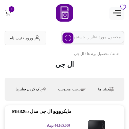
0
ورود / ثبت نام
خانه
/ محصول برندها / ال جی
ال جی
پاک کردن فیلترها
فیلتر ها
ترتیب:
محبوبیت
مایکروویو ال جی مدل MH8265
44,165,000
تومان