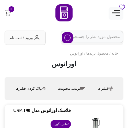
0
ورود / ثبت نام
خانه
/ محصول برندها / اورانوس
اورانوس
پاک کردن فیلترها
فیلتر ها
ترتیب:
محبوبیت
فلاسک اورانوس مدل USF-190
تماس بگیرید