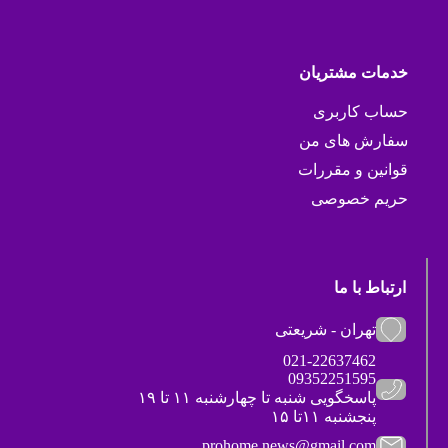
خدمات مشتریان
حساب کاربری
سفارش های من
قوانین و مقررات
حریم خصوصی
ارتباط با ما
تهران - شریعتی
021-22637462
09352251595
پاسخگویی شنبه تا چهارشنبه ۱۱ تا ۱۹
پنجشنبه ۱۱تا ۱۵
prohome.news@gmail.com