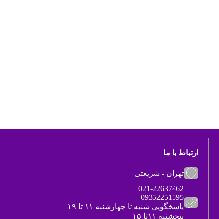
ارتباط با ما
تهران - شریعتی
021-22637462
09352251595
پاسخگویی شنبه تا چهارشنبه ۱۱ تا ۱۹
پنجشنبه ۱۱تا ۱۵