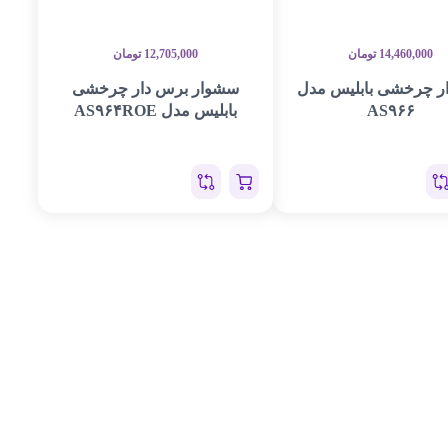
14,460,000
تومان
12,705,000
تومان
 چرخشی بابلیس مدل
سشوار برس دار چرخشی
AS۹۶۶
بابلیس مدل AS۹۶۴ROE