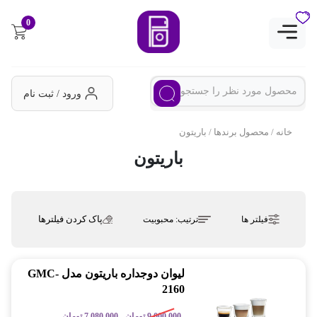
0
ورود / ثبت نام
خانه
/ محصول برندها / باریتون
باریتون
پاک کردن فیلترها
فیلتر ها
ترتیب:
محبوبیت
لیوان دوجداره باریتون مدل GMC-
2160
9,000,000
تومان
7,080,000
تومان