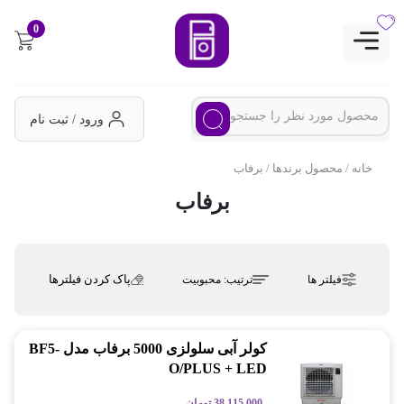
0
ورود / ثبت نام
خانه
/ محصول برندها / برفاب
برفاب
پاک کردن فیلترها
فیلتر ها
ترتیب:
محبوبیت
کولر آبی سلولزی 5000 برفاب مدل BF5-
O/PLUS + LED
38,115,000
تومان