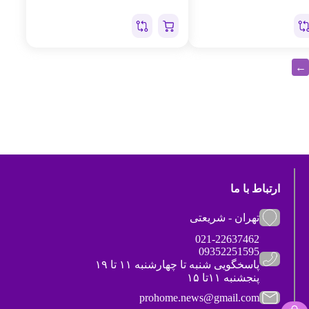
←
ارتباط با ما
تهران - شریعتی
021-22637462
09352251595
پاسخگویی شنبه تا چهارشنبه ۱۱ تا ۱۹
پنجشنبه ۱۱تا ۱۵
prohome.news@gmail.com