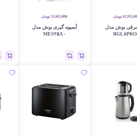
42,955,0
تومان
31,665,000
تومان
برقی بوش مدل
آبمیوه گیری بوش مدل
MES۲۵A۰
BGL۸PRO