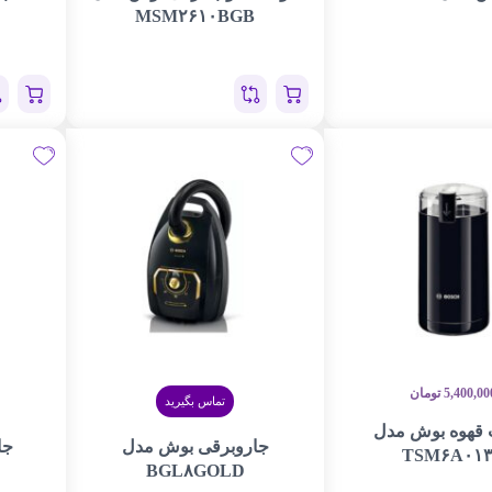
MSM۲۶۱۰BGB
5,400,00
تومان
تماس بگیرید
 قهوه بوش مدل
جاروبرقی بوش مدل
جا
TSM۶A۰۱
BGL۸GOLD