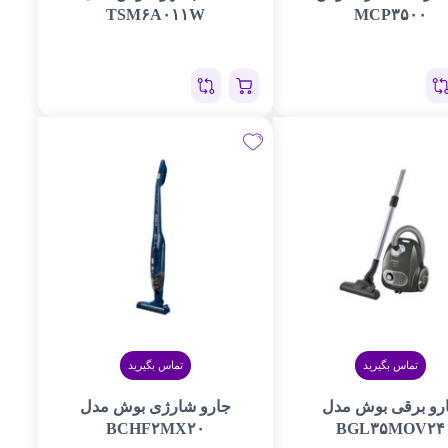
TSM۶A۰۱۱W
MCP۳۵۰۰
تماس بگیرید
تماس بگیرید
رو برقی بوش مدل
جارو شارژی بوش مدل
BCHF۲MX۲۰
BGL۳۵MOV۲۴