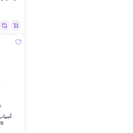
0
آسیاب
۳B