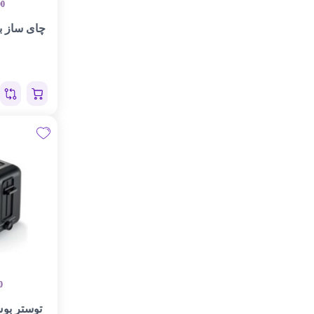
00
چای ساز بوش 
0
توستر بوش مد