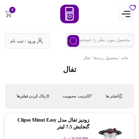
0
ورود / ثبت نام
خانه
/ محصول برندها / تفال
تفال
پاک کردن فیلترها
فیلتر ها
ترتیب:
محبوبیت
زودپز تفال مدل Clipso Minut Easy
گنجایش 7.5 لیتر
26,650,000
تومان