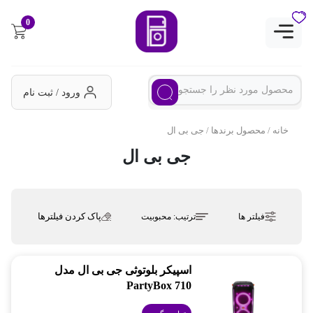
0
ورود / ثبت نام
خانه
/ محصول برندها / جی بی ال
جی بی ال
پاک کردن فیلترها
فیلتر ها
ترتیب:
محبوبیت
اسپیکر بلوتوثی جی بی ال مدل
PartyBox 710