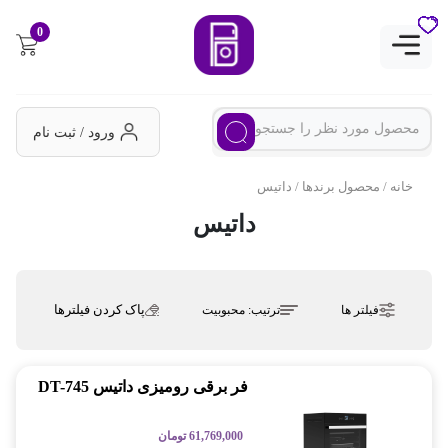
0
ورود / ثبت نام
خانه
/ محصول برندها / داتیس
داتیس
پاک کردن فیلترها
فیلتر ها
ترتیب:
محبوبیت
فر برقی رومیزی داتیس DT-745
61,769,000
تومان