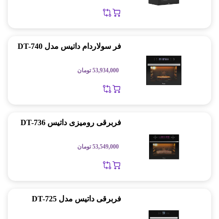
فر سولاردام داتیس مدل DT-740
53,934,000
تومان
فربرقی رومیزی داتیس DT-736
53,549,000
تومان
فربرقی داتیس مدل DT-725