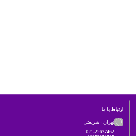
ارتباط با ما
تهران - شریعتی
021-22637462