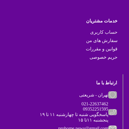
خدمات مشتریان
حساب کاربری
سفارش های من
قوانین و مقررات
حریم خصوصی
ارتباط با ما
تهران - شریعتی
021-22637462
09352251595
پاسخگویی شنبه تا چهارشنبه ۱۱ تا ۱۹
پنجشنبه ۱۱تا ۱۵
prohome.news@gmail.com