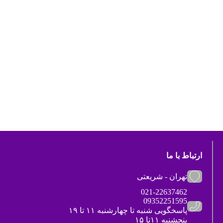
ارتباط با ما
تهران - شریعتی
021-22637462
09352251595
پاسخگویی شنبه تا چهارشنبه ۱۱ تا ۱۹
پنجشنبه ۱۱تا ۱۵