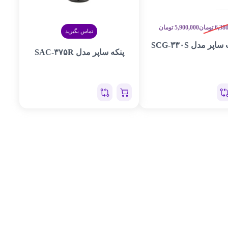
6,38
تومان
5,900,000
تومان
تماس بگیرید
پر مدل SCG-۳۳۰S
پنکه ساپر مدل SAC-۳۷۵R