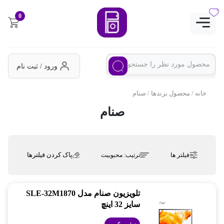
0
ورود / ثبت نام
خانه
/ محصول برندها / صنام
صنام
پاک کردن فیلترها
فیلتر ها
ترتیب:
محبوبیت
تلویزیون صنام مدل SLE-32M1870
سایز 32 اینچ