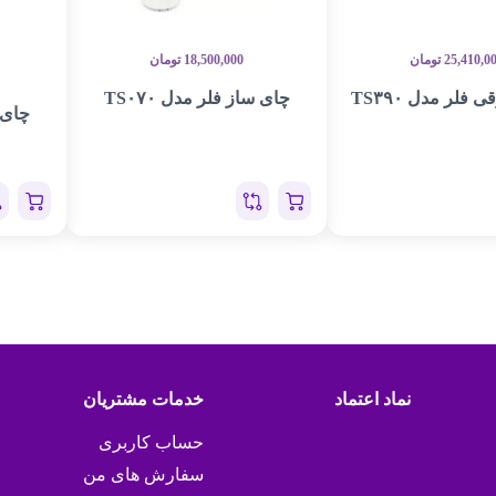
25,410,0
تومان
18,500,000
تومان
 فلر مدل TS۳۹۰
چای ساز فلر مدل TS۰۷۰
چای س
نماد اعتماد
خدمات مشتریان
حساب کاربری
سفارش های من