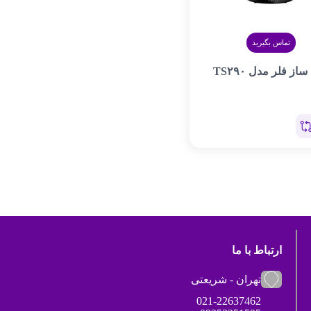
تماس بگیرید
از فلر مدل TS۲۹۰
ارتباط با ما
تهران - شریعتی
021-22637462