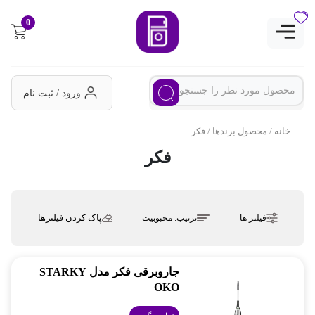
0
ورود / ثبت نام
خانه
/ محصول برندها / فکر
فکر
پاک کردن فیلترها
فیلتر ها
ترتیب:
محبوبیت
جاروبرقی فکر مدل STARKY
OKO