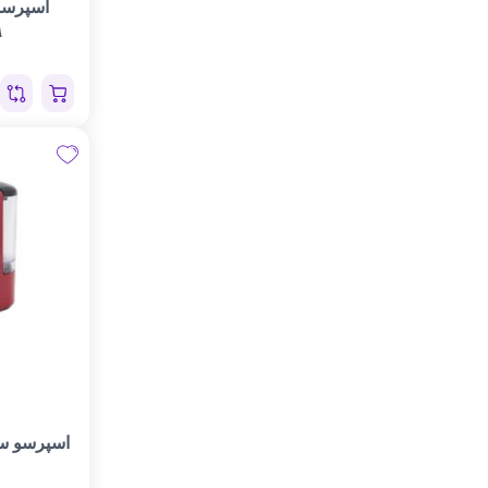
اسپرسو
۹