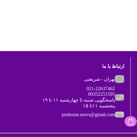
ارتباط با ما
تهران - شریعتی
021-22637462
09352251595
پاسخگویی شنبه تا چهارشنبه ۱۱ تا ۱۹
پنجشنبه ۱۱تا ۱۵
prohome.news@gmail.com