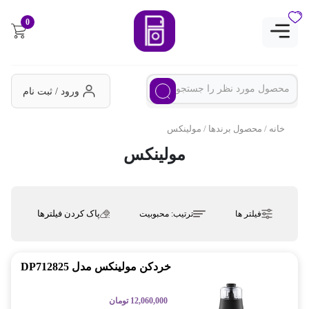
0
ورود / ثبت نام
خانه
/ محصول برندها / مولینکس
مولینکس
پاک کردن فیلترها
فیلتر ها
ترتیب:
محبوبیت
خردکن مولینکس مدل DP712825
12,060,000
تومان