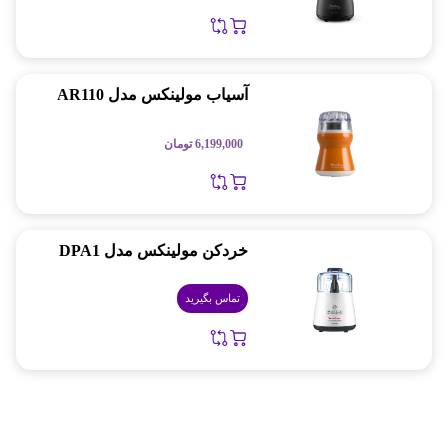
آسیاب مولینکس مدل AR110
6,199,000
تومان
خردکن مولینکس مدل DPA1
تماس بگیرید