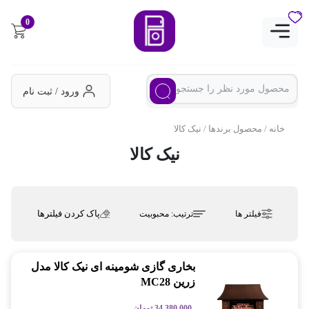
0
ورود / ثبت نام
خانه
/ محصول برندها / نیک کالا
نیک کالا
پاک کردن فیلترها
فیلتر ها
ترتیب:
محبوبیت
بخاری گازی شومینه ای نیک کالا مدل
زرین MC28
34,380,000
تومان