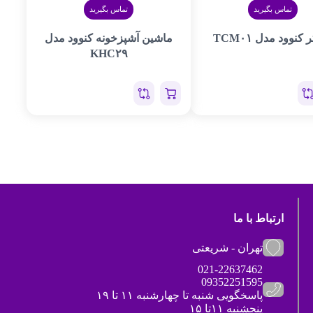
تماس بگیرید
تماس بگیرید
کنوود مدل TCM۰۱
ماشین آشپزخونه کنوود مدل
KHC۲۹
ارتباط با ما
تهران - شریعتی
021-22637462
09352251595
پاسخگویی شنبه تا چهارشنبه ۱۱ تا ۱۹
پنجشنبه ۱۱تا ۱۵