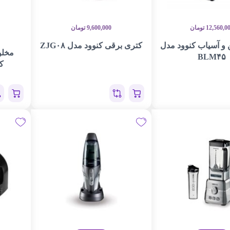
12,560,0
تومان
9,600,000
تومان
و آسیاب کنوود مدل
کتری برقی کنوود مدل ZJG۰۸
مخلو
BLM۴۵
کن