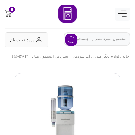
0
ورود / ثبت نام
خانه
/
لوازم دیگر منزل
/
آب سردکن
/ آبسردکن ایستکول مدل TM-RW۴۱۰