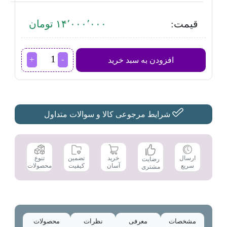
قیمت:
۱۴٬۰۰۰٬۰۰۰ تومان
آبسردکن
افزودن به سبد خرید
ایستکول
مدل
TM-
RW410
عدد
شرایط مرجوعی کالا و سوالات متداول
تضمین
ارسال
خرید
تنوع
رضایت
کیفیت
سریع
آسان
محصولات
مشتری
مشخصات
معرفی
نظرات
محصولات