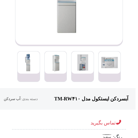
آبسردکن ایستکول مدل TM-RW۴۱۰
دسته بندی:
آب سردکن
تماس بگیرید
رنگ:
سفید