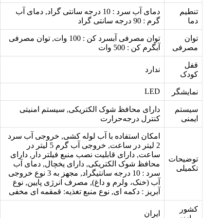
تنطیم
دمای آب سرد : 10 درجه سانتی گراد, دمای آب
دما
گرم : 90 درجه سانتی گراد
توان
توان مصرفی آبسرد کن : 100 وات, توان مصرفی
مصرفی
آبگرم کن : 500 وات
قفل
ندارد
کودک
LED
نمایشگر
سیستم
دارای محافظ شوک الکتریکی, سيستم امنيتی
ایمنی
کنترل درجه‌حرارت
امکان استفاده با آب لوله کشی, خروجی آب سرد
2 لیتر در ساعت, خروجی آب گرم 5 لیتر در
ساعت, دارای قابلیت نصب منبع فیلتر دار, دارای
توضیحات
محافظ شوک الکتریکی, دارای یخچال, دمای آب
تکمیلی
سرد : 10 درجه سانتیگراد, مجهز به 3 نوع خروجی
آب (خنک، ولرم و داغ), مصرف انرژی پایین, نوع
آبریز : دکمه ای, نوع منبع تغذیه: قمقمه ای مخفی
کشور
ایران