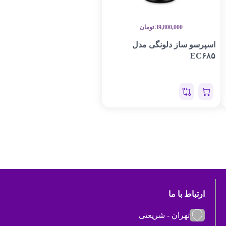
39,800,000
تومان
اسپرسو ساز دلونگی مدل
EC۶۸۵
ارتباط با ما
تهران - شریعتی