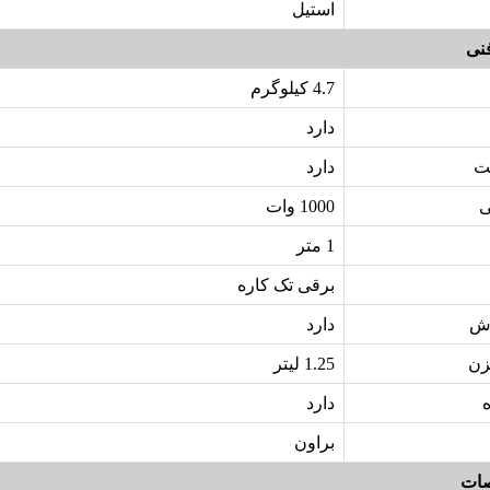
استیل
نی
4.7 کیلوگرم
دارد
ت
دارد
ی
1000 وات
1 متر
برقی تک کاره
زش
دارد
زن
1.25 لیتر
دارد
براون
ات