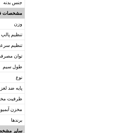
جنس بدنه
مشخصات ف
وزن
تنظیم پالپ
تنظیم سرع
توان مصرف
طول سیم
نوع
پایه ضد لغ
ظرفیت مخ
مخزن آبمیوه
برندها
سایر مشخص