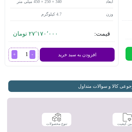
ابعاد
340 × 250 × 450 میلی متر
وزن
4.7 کیلوگرم
قیمت:
۲۷٬۱۷۰٬۰۰۰ تومان
آبمیوه‌گیر
افزودن به سبد خرید
براون
مدل
j700
عدد
عی کالا و سوالات متداول
ین کیفیت
تنوع محصولات