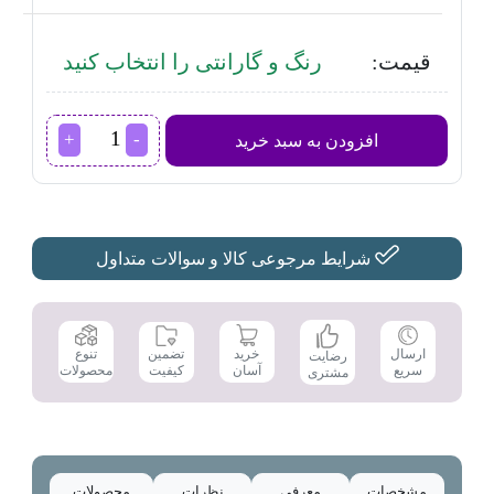
قیمت:
رنگ و گارانتی را انتخاب کنید
آبمیوه
افزودن به سبد خرید
گیری
گوسونیک
مدل
GSJ-
729
عدد
شرایط مرجوعی کالا و سوالات متداول
تضمین
ارسال
خرید
تنوع
رضایت
کیفیت
سریع
آسان
محصولات
مشتری
مشخصات
معرفی
نظرات
محصولات