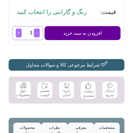
قیمت:
رنگ و گارانتی را انتخاب کنید
آبگرمکن
افزودن به سبد خرید
دیواری
بوتان
مدل
B3115
عدد
شرایط مرجوعی کالا و سوالات متداول
تضمین
ارسال
خرید
تنوع
رضایت
کیفیت
سریع
آسان
محصولات
مشتری
مشخصات
معرفی
نظرات
محصولات