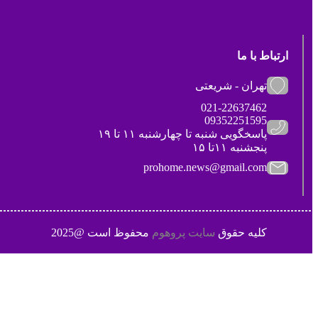
ارتباط با ما
تهران - شریعتی
021-22637462
09352251595
پاسخگویی شنبه تا چهارشنبه ۱۱ تا ۱۹
پنجشنبه ۱۱تا ۱۵
prohome.news@gmail.com
کلیه حقوق
سایت پروهوم
محفوظ است @2025