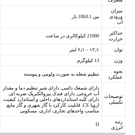
میزان
ورودی
بین 0.1تا10 بار
آب
حداکثر
21000 کیلوکالری در ساعت
حرارت
توان
۱۲٫۱ – ۶٫۱ لیتر
وزن
13 کیلوگرم
نحوه
تنظیم شعله به صورت ولومی و پیوسته
عملکرد
دارای شمعک دائمی, دارای شیر تنظیم دما و مقدار
آب خروجی, دارای فندک پیزوالکتریک ضربه ای,
توضیحات
دارای کلیه استانداردهای داخلی و استاندارد کیفیت
تکمیلی
اروپا CE, قابلیت کارکرد با گاز شهری و گاز مایع,
مناسب واحدهای تجاری، اداری، مسکونی‌
رتبه
D
انرژی