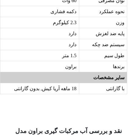
توان مصرفی
60 وات
نحوه عملکرد
دکمه فشاری
وزن
2.3 کیلوگرم
پایه ضد لغزش
دارد
سیستم ضد چکه
دارد
طول سیم
1.5 متر
برندها
براون
سایر مشخصات
با گارانتی
18 ماهه آریا کیش, بدون گارانتی
نقد و بررسی آب مرکبات گیری براون مدل