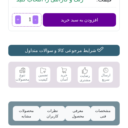
آب
افزودن به سبد خرید
مرکبات
گیر
بیم
مدل
CJ4602
عدد
شرایط مرجوعی کالا و سوالات متداول
تضمین
ارسال
خرید
تنوع
رضایت
کیفیت
سریع
آسان
محصولات
مشتری
مشخصات
معرفی
نظرات
محصولات
فنی
محصول
کاربران
مشابه